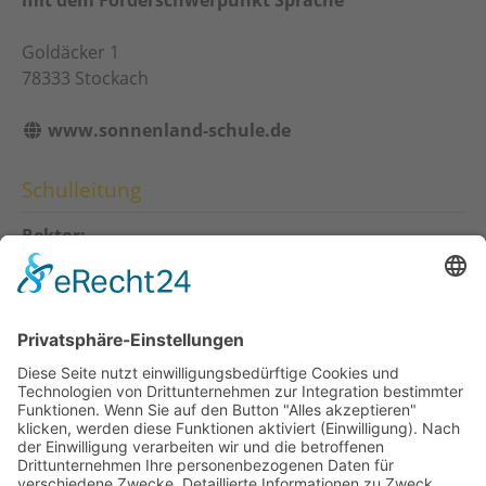
Goldäcker 1
78333
Stockach
www.sonnenland-schule.de
Schulleitung
Rektor:
Heino Sittig
Konrektorin:
Anna-Lena Grambach
Sekretariat
Ulrike Bossart
Sprechzeiten: Mo - Fr 7:30 -12:30 Uhr