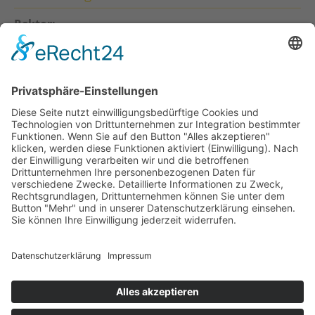
Rektor:
Heino Sittig
Konrektorin:
Anna-Lena Grambach
Sekretariat
Ulrike Bossart
Sprechzeiten: Mo - Fr 7:30 -12:30 Uhr
07771 / 93 98 40
07771 / 93 98 47
sonnenlandschule@stockach.schule.bwl.de
Rechtliches
Impressum
|
Datenschutz